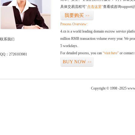
具体交易流程可
“点击这里”
查看或咨询support@
我要购买
>>
Process Overview:
4.cn is a world leading domain escrow service plat
million RMB transaction volume every year. We promi
联系我们
5 workdays.
For detailed process, you can
“visit here”
or contact
QQ：2726103981
BUY NOW
>>
Copyright © 1998 -2025 www.